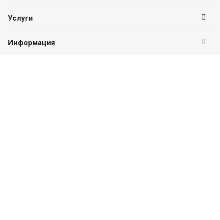
Услуги
Информация
Оставайтесь на связи
Наши контакты
8 (937) 326-26-26
ПН-ПТ с 09:00 до 18:00
г. Стерлитамак, проспект Ленина, д. 4
platinum-ufa@mail.ru