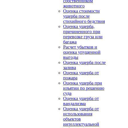
собственником
животного
Оценка стоимости
ущерба после
стихийного бедствия
Оценка ущерба,
причиненного при
перевозке груза или
багажа
Расчет убытков и
оценка упущенной
выгоды
Оценка ущерба после
залива
Оценка ущерба от
пожара
Оценка ущерба при
изъятии по решению
суда
Оценка ущерба от
вандализма
Оценка ущерба от
использования
объектов
интеллектуальной