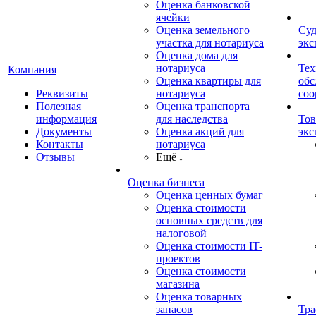
Оценка банковской
ячейки
Оценка земельного
Суд
участка для нотариуса
экс
Оценка дома для
нотариуса
Тех
Компания
Оценка квартиры для
обс
Реквизиты
нотариуса
со
Полезная
Оценка транспорта
информация
для наследства
Тов
Документы
Оценка акций для
экс
Контакты
нотариуса
Отзывы
Ещё
Оценка бизнеса
Оценка ценных бумаг
Оценка стоимости
основных средств для
налоговой
Оценка стоимости IT-
проектов
Оценка стоимости
магазина
Оценка товарных
запасов
Тра