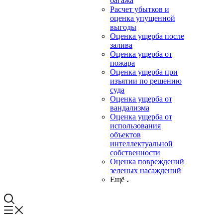
багажа
Расчет убытков и
оценка упущенной
выгоды
Оценка ущерба после
залива
Оценка ущерба от
пожара
Оценка ущерба при
изъятии по решению
суда
Оценка ущерба от
вандализма
Оценка ущерба от
использования
объектов
интеллектуальной
собственности
Оценка повреждений
зеленых насаждений
Ещё