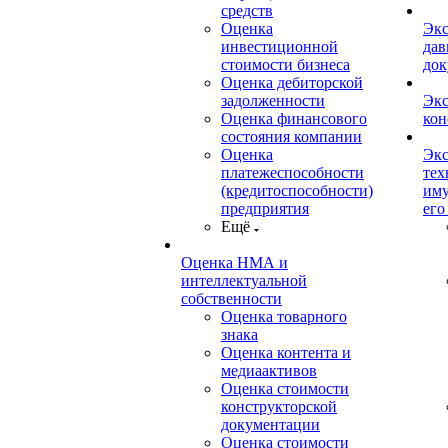
средств
Оценка
Экс
инвестиционной
дав
стоимости бизнеса
док
Оценка дебиторской
задолженности
Экс
Оценка финансового
кон
состояния компании
Оценка
Экс
платежеспособности
тех
(кредитоспособности)
иму
предприятия
его
Ещё
Оценка НМА и
интеллектуальной
собственности
Оценка товарного
знака
Оценка контента и
медиаактивов
Оценка стоимости
конструкторской
документации
Оценка стоимости