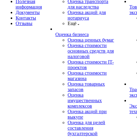
Полезная
Оценка транспорта
информация
для наследства
Тов
Документы
Оценка акций для
экс
Контакты
нотариуса
Отзывы
Ещё
Оценка бизнеса
Оценка ценных бумаг
Оценка стоимости
основных средств для
налоговой
Оценка стоимости IT-
проектов
Оценка стоимости
магазина
Оценка товарных
запасов
Тра
Оценка
экс
имущественных
комплексов
Экс
Оценка акций при
тех
выкупе
Оценка для целей
составления
бухгалтерской