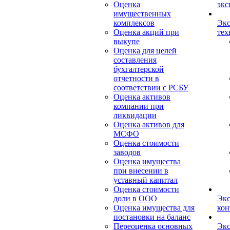
Оценка
экс
имущественных
комплексов
Экс
Оценка акций при
тех
выкупе
Оценка для целей
составления
бухгалтерской
отчетности в
соответствии с РСБУ
Оценка активов
компании при
ликвидации
Оценка активов для
МСФО
Оценка стоимости
заводов
Оценка имущества
при внесении в
уставный капитал
Оценка стоимости
доли в ООО
Экс
Оценка имущества для
кон
постановки на баланс
Переоценка основных
Экс