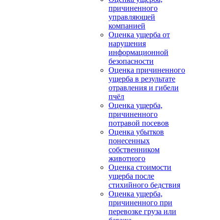
причиненного
управляющей
компанией
Оценка ущерба от
нарушения
информационной
безопасности
Оценка причиненного
ущерба в результате
отравления и гибели
пчёл
Оценка ущерба,
причиненного
потравой посевов
Оценка убытков
понесенных
собственником
животного
Оценка стоимости
ущерба после
стихийного бедствия
Оценка ущерба,
причиненного при
перевозке груза или