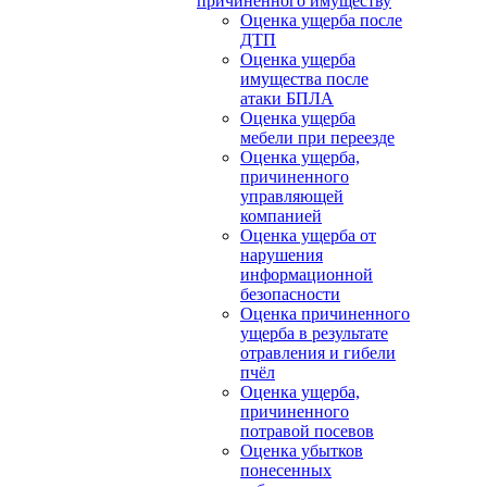
причиненного имуществу
Оценка ущерба после
ДТП
Оценка ущерба
имущества после
атаки БПЛА
Оценка ущерба
мебели при переезде
Оценка ущерба,
причиненного
управляющей
компанией
Оценка ущерба от
нарушения
информационной
безопасности
Оценка причиненного
ущерба в результате
отравления и гибели
пчёл
Оценка ущерба,
причиненного
потравой посевов
Оценка убытков
понесенных