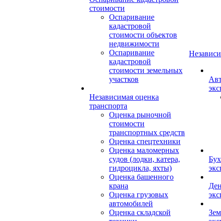
стоимости
Оспаривание
кадастровой
стоимости объектов
недвижимости
Оспаривание
Независи
кадастровой
стоимости земельных
участков
Авт
экс
Независимая оценка
транспорта
Оценка рыночной
стоимости
транспортных средств
Оценка спецтехники
Оценка маломерных
судов (лодки, катера,
Бух
гидроцикла, яхты)
экс
Оценка башенного
крана
Ден
Оценка грузовых
экс
автомобилей
Оценка складской
Зем