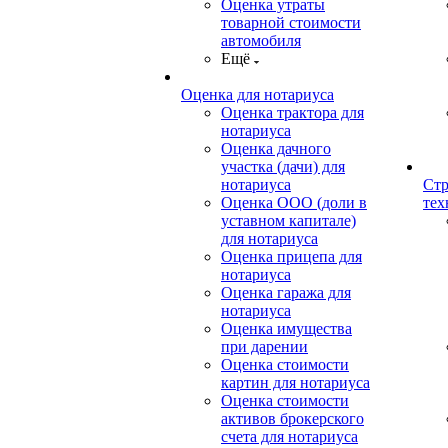
Оценка утраты
товарной стоимости
автомобиля
Ещё
Оценка для нотариуса
Оценка трактора для
нотариуса
Оценка дачного
участка (дачи) для
нотариуса
Стр
Оценка ООО (доли в
тех
уставном капитале)
для нотариуса
Оценка прицепа для
нотариуса
Оценка гаража для
нотариуса
Оценка имущества
при дарении
Оценка стоимости
картин для нотариуса
Оценка стоимости
активов брокерского
счета для нотариуса