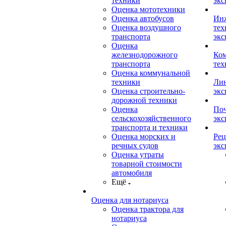
техники
экс
Оценка мототехники
Оценка автобусов
Ин
Оценка воздушного
тех
транспорта
экс
Оценка
железнодорожного
Ком
транспорта
тех
Оценка коммунальной
техники
Лин
Оценка строительно-
экс
дорожной техники
Оценка
Поч
сельскохозяйственного
экс
транспорта и техники
Оценка морских и
Рец
речных судов
экс
Оценка утраты
товарной стоимости
автомобиля
Ещё
Оценка для нотариуса
Оценка трактора для
нотариуса