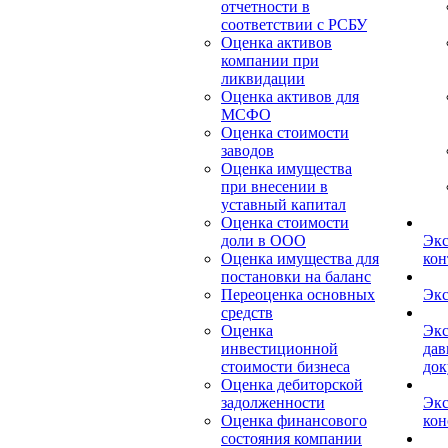
отчетности в
соответствии с РСБУ
Оценка активов
компании при
ликвидации
Оценка активов для
МСФО
Оценка стоимости
заводов
Оценка имущества
при внесении в
уставный капитал
Оценка стоимости
доли в ООО
Экс
Оценка имущества для
кон
постановки на баланс
Переоценка основных
Экс
средств
Оценка
Экс
инвестиционной
дав
стоимости бизнеса
док
Оценка дебиторской
задолженности
Экс
Оценка финансового
кон
состояния компании