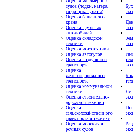
Оценка маломерных
судов (лодки, катера,
Бух
гидроцикла, яхты)
экс
Оценка башенного
крана
Ден
Оценка грузовых
экс
автомобилей
Оценка складской
Зем
техники
экс
Оценка мототехники
Оценка автобусов
Ин
Оценка воздушного
тех
транспорта
экс
Оценка
железнодорожного
Ком
транспорта
тех
Оценка коммунальной
техники
Лин
Оценка строительно-
экс
дорожной техники
Оценка
Поч
сельскохозяйственного
экс
транспорта и техники
Оценка морских и
Рец
речных судов
экс