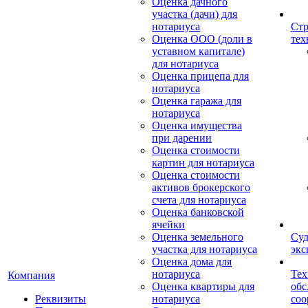
Оценка дачного
участка (дачи) для
нотариуса
Стр
Оценка ООО (доли в
тех
уставном капитале)
для нотариуса
Оценка прицепа для
нотариуса
Оценка гаража для
нотариуса
Оценка имущества
при дарении
Оценка стоимости
картин для нотариуса
Оценка стоимости
активов брокерского
счета для нотариуса
Оценка банковской
ячейки
Оценка земельного
Суд
участка для нотариуса
экс
Оценка дома для
нотариуса
Тех
Компания
Оценка квартиры для
обс
Реквизиты
нотариуса
со