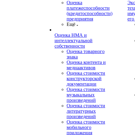
Оценка
Экс
платежеспособности
тех
(кредитоспособности)
иму
предприятия
его
Ещё
Оценка НМА и
интеллектуальной
собственности
Оценка товарного
знака
Оценка контента и
медиаактивов
Оценка стоимости
конструкторской
документации
Оценка стоимости
музыкальных
произведений
Оценка стоимости
литературных
произведений
Оценка стоимости
мобильного
приложения