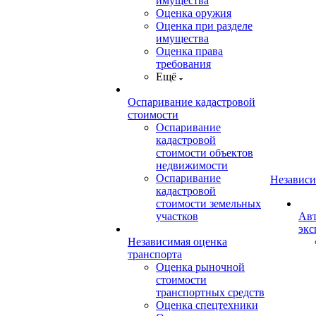
имущества
Оценка оружия
Оценка при разделе
имущества
Оценка права
требования
Ещё
Оспаривание кадастровой
стоимости
Оспаривание
кадастровой
стоимости объектов
недвижимости
Оспаривание
Независи
кадастровой
стоимости земельных
участков
Авт
экс
Независимая оценка
транспорта
Оценка рыночной
стоимости
транспортных средств
Оценка спецтехники