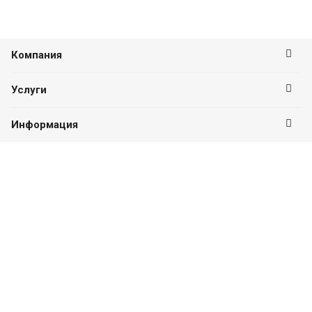
Компания
Услуги
Информация
Оставайтесь на связи
Наши контакты
8 (937) 326-26-26
ПН-ПТ с 09:00 до 18:00
г. Стерлитамак, проспект Ленина, д. 4