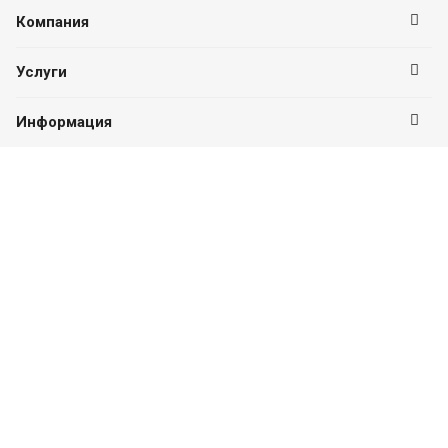
Компания
Услуги
Информация
Оставайтесь на связи
Наши контакты
8 (937) 326-26-26
ПН-ПТ с 09:00 до 18:00
г. Стерлитамак, проспект Ленина, д. 4
platinum-ufa@mail.ru