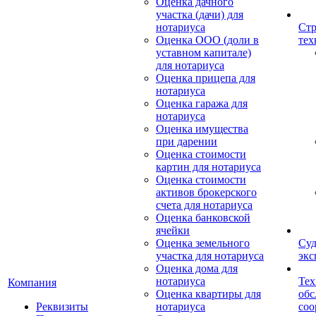
Оценка дачного
участка (дачи) для
нотариуса
Стр
Оценка ООО (доли в
тех
уставном капитале)
для нотариуса
Оценка прицепа для
нотариуса
Оценка гаража для
нотариуса
Оценка имущества
при дарении
Оценка стоимости
картин для нотариуса
Оценка стоимости
активов брокерского
счета для нотариуса
Оценка банковской
ячейки
Оценка земельного
Суд
участка для нотариуса
экс
Оценка дома для
нотариуса
Тех
Компания
Оценка квартиры для
обс
Реквизиты
нотариуса
со