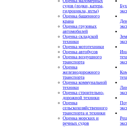
Оценка маломерных
судов (лодки, катера,
Бух
гидроцикла, яхты)
экс
Оценка башенного
крана
Ден
Оценка грузовых
экс
автомобилей
Оценка складской
Зем
техники
экс
Оценка мототехники
Оценка автобусов
Ин
Оценка воздушного
тех
транспорта
экс
Оценка
железнодорожного
Ком
транспорта
тех
Оценка коммунальной
техники
Лин
Оценка строительно-
экс
дорожной техники
Оценка
Поч
сельскохозяйственного
экс
транспорта и техники
Оценка морских и
Рец
речных судов
экс