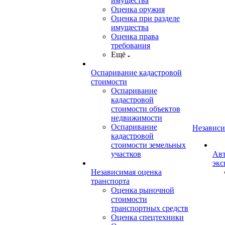
имущества
Оценка оружия
Оценка при разделе
имущества
Оценка права
требования
Ещё
Оспаривание кадастровой
стоимости
Оспаривание
кадастровой
стоимости объектов
недвижимости
Оспаривание
Независи
кадастровой
стоимости земельных
участков
Авт
экс
Независимая оценка
транспорта
Оценка рыночной
стоимости
транспортных средств
Оценка спецтехники