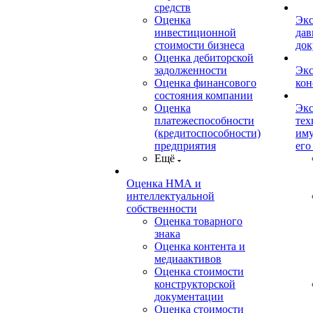
средств
Оценка
Экс
инвестиционной
дав
стоимости бизнеса
док
Оценка дебиторской
задолженности
Экс
Оценка финансового
кон
состояния компании
Оценка
Экс
платежеспособности
тех
(кредитоспособности)
иму
предприятия
его
Ещё
Оценка НМА и
интеллектуальной
собственности
Оценка товарного
знака
Оценка контента и
медиаактивов
Оценка стоимости
конструкторской
документации
Оценка стоимости