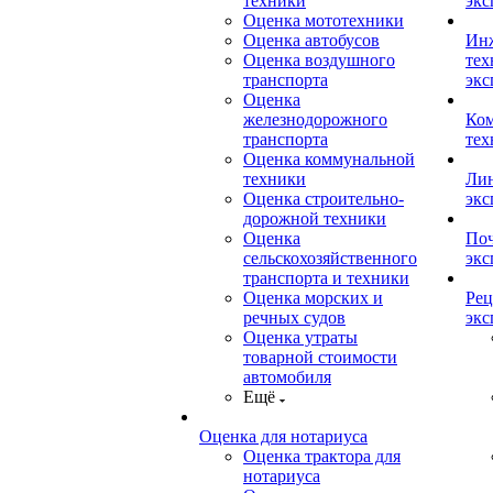
техники
экс
Оценка мототехники
Оценка автобусов
Ин
Оценка воздушного
тех
транспорта
экс
Оценка
железнодорожного
Ком
транспорта
тех
Оценка коммунальной
техники
Лин
Оценка строительно-
экс
дорожной техники
Оценка
Поч
сельскохозяйственного
экс
транспорта и техники
Оценка морских и
Рец
речных судов
экс
Оценка утраты
товарной стоимости
автомобиля
Ещё
Оценка для нотариуса
Оценка трактора для
нотариуса