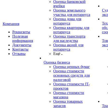
Оценка банковской
ячейки
Оценка земельного
Суд
участка для нотариуса
экс
Оценка дома для
нотариуса
Тех
Компания
Оценка квартиры для
обс
Реквизиты
нотариуса
со
Полезная
Оценка транспорта
информация
для наследства
Тов
Документы
Оценка акций для
экс
Контакты
нотариуса
Отзывы
Ещё
Оценка бизнеса
Оценка ценных бумаг
Оценка стоимости
основных средств для
налоговой
Оценка стоимости IT-
проектов
Оценка стоимости
магазина
Оценка товарных
запасов
Тра