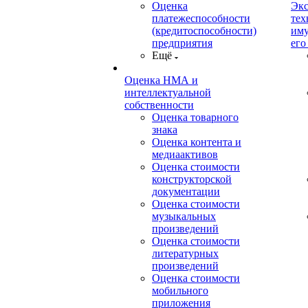
Оценка
Экс
платежеспособности
тех
(кредитоспособности)
иму
предприятия
его
Ещё
Оценка НМА и
интеллектуальной
собственности
Оценка товарного
знака
Оценка контента и
медиаактивов
Оценка стоимости
конструкторской
документации
Оценка стоимости
музыкальных
произведений
Оценка стоимости
литературных
произведений
Оценка стоимости
мобильного
приложения