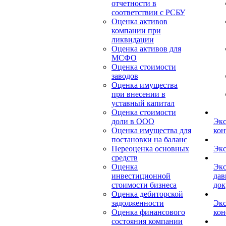
отчетности в
соответствии с РСБУ
Оценка активов
компании при
ликвидации
Оценка активов для
МСФО
Оценка стоимости
заводов
Оценка имущества
при внесении в
уставный капитал
Оценка стоимости
доли в ООО
Экс
Оценка имущества для
кон
постановки на баланс
Переоценка основных
Экс
средств
Оценка
Экс
инвестиционной
дав
стоимости бизнеса
док
Оценка дебиторской
задолженности
Экс
Оценка финансового
кон
состояния компании