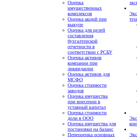
Оценка
экс
имущественных
комплексов
Экс
Оценка акций при
тех
выкупе
Оценка для целей
составления
бухгалтерской
отчетности в
соответствии с РСБУ
Оценка активов
компании при
ликвидации
Оценка активов для
МСФО
Оценка стоимости
заводов
Оценка имущества
при внесении в
уставный капитал
Оценка стоимости
доли в ООО
Экс
Оценка имущества для
кон
постановки на баланс
Переоценка основных
Экс