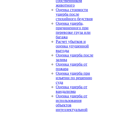
собственником
животного
Оценка стоимости
ущерба после
стихийного бедствия
Оценка ущерба,
причиненного при
перевозке груза или
багажа
Расчет убытков и
оценка упущенной
выгоды
Оценка ущерба после
залива
Оценка ущерба от
пожара
Оценка ущерба при
изъятии по решению
суда
Оценка ущерба от
вандализма
Оценка ущерба от
использования
объектов
интеллектуальной