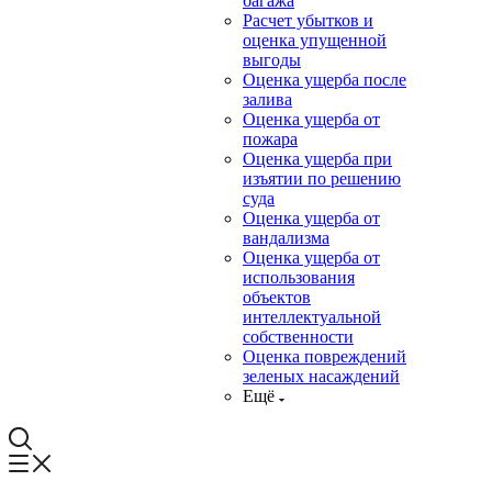
багажа
Расчет убытков и
оценка упущенной
выгоды
Оценка ущерба после
залива
Оценка ущерба от
пожара
Оценка ущерба при
изъятии по решению
суда
Оценка ущерба от
вандализма
Оценка ущерба от
использования
объектов
интеллектуальной
собственности
Оценка повреждений
зеленых насаждений
Ещё