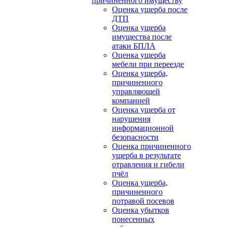
причиненного имуществу
Оценка ущерба после
ДТП
Оценка ущерба
имущества после
атаки БПЛА
Оценка ущерба
мебели при переезде
Оценка ущерба,
причиненного
управляющей
компанией
Оценка ущерба от
нарушения
информационной
безопасности
Оценка причиненного
ущерба в результате
отравления и гибели
пчёл
Оценка ущерба,
причиненного
потравой посевов
Оценка убытков
понесенных