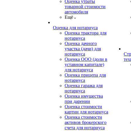
Оценка утраты
товарной стоимости
автомобиля
Ещё
Оценка для нотариуса
Оценка трактора для
нотариуса
Оценка дачного
участка (дачи) для
нотариуса
Стр
Оценка ООО (доли в
тех
уставном капитале)
для нотариуса
Оценка прицепа для
нотариуса
Оценка гаража для
нотариуса
Оценка имущества
при дарении
Оценка стоимости
картин для нотариуса
Оценка стоимости
активов брокерского
счета для нотариуса