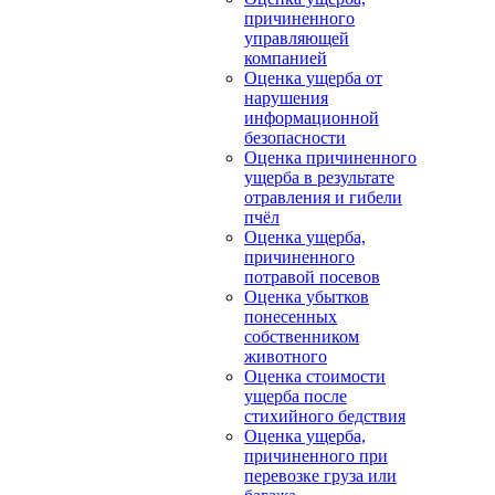
причиненного
управляющей
компанией
Оценка ущерба от
нарушения
информационной
безопасности
Оценка причиненного
ущерба в результате
отравления и гибели
пчёл
Оценка ущерба,
причиненного
потравой посевов
Оценка убытков
понесенных
собственником
животного
Оценка стоимости
ущерба после
стихийного бедствия
Оценка ущерба,
причиненного при
перевозке груза или