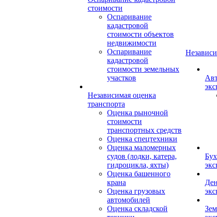
стоимости
Оспаривание
кадастровой
стоимости объектов
недвижимости
Оспаривание
Независи
кадастровой
стоимости земельных
участков
Авт
экс
Независимая оценка
транспорта
Оценка рыночной
стоимости
транспортных средств
Оценка спецтехники
Оценка маломерных
судов (лодки, катера,
Бух
гидроцикла, яхты)
экс
Оценка башенного
крана
Ден
Оценка грузовых
экс
автомобилей
Оценка складской
Зем