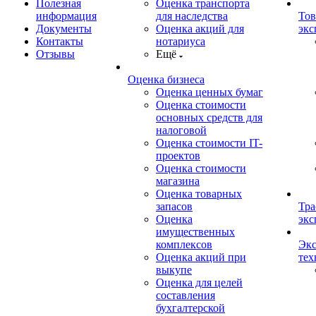
Полезная
Оценка транспорта
информация
для наследства
Тов
Документы
Оценка акций для
экс
Контакты
нотариуса
Отзывы
Ещё
Оценка бизнеса
Оценка ценных бумаг
Оценка стоимости
основных средств для
налоговой
Оценка стоимости IT-
проектов
Оценка стоимости
магазина
Оценка товарных
запасов
Тра
Оценка
экс
имущественных
комплексов
Экс
Оценка акций при
тех
выкупе
Оценка для целей
составления
бухгалтерской