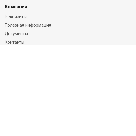
Компания
Реквизиты
Полезная информация
Документы
Контакты
Отзывы
Услуги
Независимая оценка
Независимая экспертиза
О компании
Информация
Конфиденциальность и ФЗ-152
Пользовательское соглашение
Политика обработки персональных данных и информации