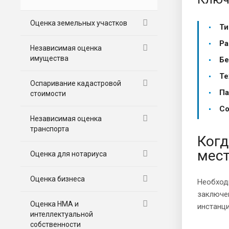
Оценка земельных участков
Ти
Ра
Независимая оценка
имущества
Бе
Те
Оспаривание кадастровой
Па
стоимости
Со
Независимая оценка
транспорта
Когд
мест
Оценка для нотариуса
Оценка бизнеса
Необход
заключе
Оценка НМА и
инстанци
интеллектуальной
собственности