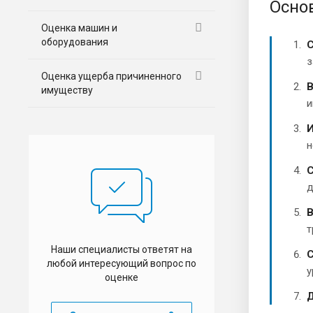
Осно
Оценка машин и
оборудования
С
з
Оценка ущерба причиненного
В
имуществу
и
И
н
С
д
В
т
Наши специалисты ответят на
С
любой интересующий вопрос по
у
оценке
Д