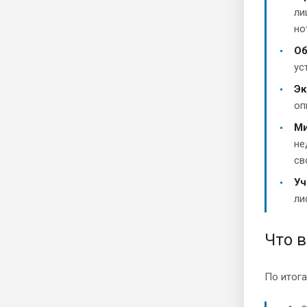
ли
но
Об
ус
Эк
оп
Ми
не
св
Уч
ли
Что в
По итога