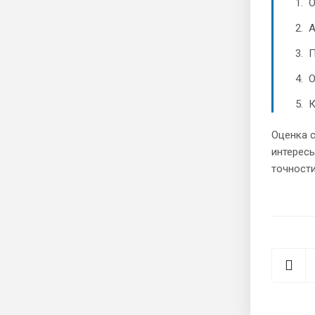
О
А
П
О
К
Оценка 
интересы
точност