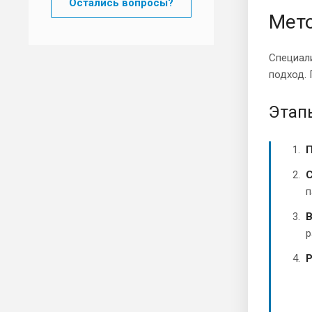
Остались вопросы?
Мето
Специал
подход. 
Этап
П
С
п
В
р
Р