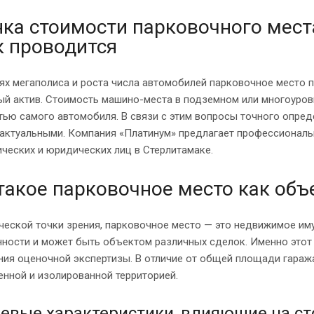
ка стоимости парковочного места
к проводится
ях мегаполиса и роста числа автомобилей парковочное место 
ый актив. Стоимость машино-места в подземном или многоуров
ью самого автомобиля. В связи с этим вопросы точного опред
 актуальными. Компания «Платинум» предлагает профессиональ
ческих и юридических лиц в Стерлитамаке.
такое парковочное место как объ
еской точки зрения, парковочное место — это недвижимое им
нности и может быть объектом различных сделок. Именно этот
ия оценочной экспертизы. В отличие от общей площади гаража
нной и изолированной территорией.
евые характеристики, влияющие на ст