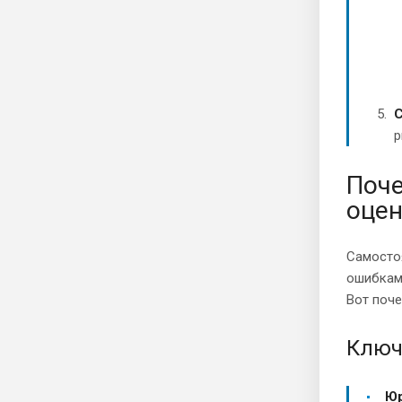
С
р
Поче
оце
Самостоя
ошибкам.
Вот поче
Ключ
Юр