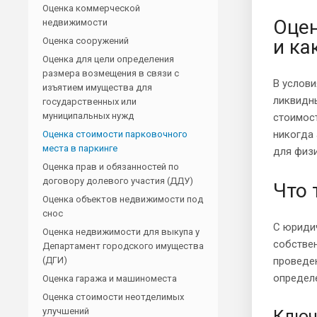
Оценка коммерческой
Оцен
недвижимости
Оценка сооружений
и ка
Оценка для цели определения
размера возмещения в связи с
В услови
изъятием имущества для
ликвидн
государственных или
муниципальных нужд
стоимост
никогда
Оценка стоимости парковочного
места в паркинге
для физи
Оценка прав и обязанностей по
договору долевого участия (ДДУ)
Что 
Оценка объектов недвижимости под
снос
С юридич
Оценка недвижимости для выкупа у
собстве
Департамент городского имущества
(ДГИ)
проведен
определе
Оценка гаража и машиноместа
Оценка стоимости неотделимых
улучшений
Ключ